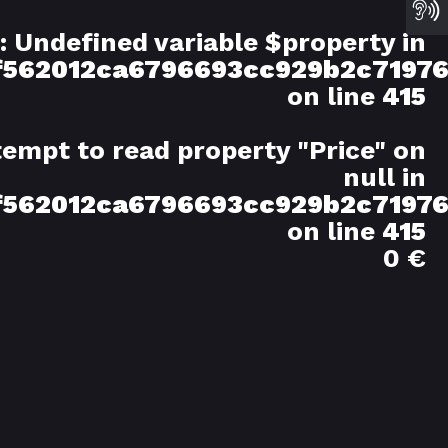
: Undefined variable $property in
/f562012ca6796693cc929b2c7197
on line
415
ttempt to read property "Price" on
null in
/f562012ca6796693cc929b2c7197
on line
415
0 €