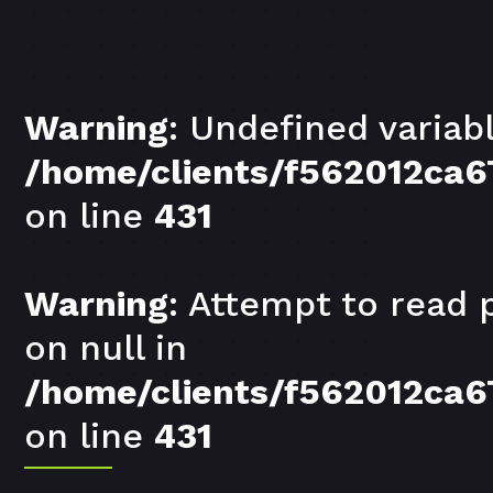
Warning
: Undefined variab
/home/clients/f562012ca
on line
431
Warning
: Attempt to read 
on null in
/home/clients/f562012ca
on line
431