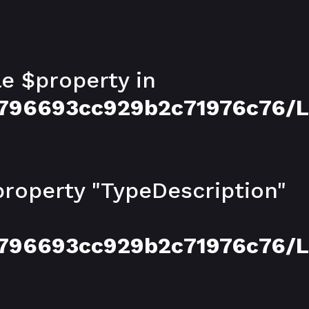
le $property in
6796693cc929b2c71976c76/
property "TypeDescription"
6796693cc929b2c71976c76/