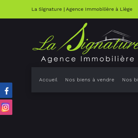
La Signature | Agence Immobilière à Liège
Accueil
Nos biens à vendre
Nos bi
K
M