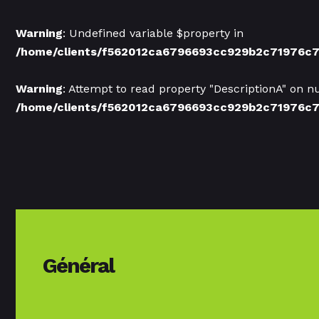
Warning
: Undefined variable $property in
/home/clients/f562012ca6796693cc929b2c71976c
Warning
: Attempt to read property "DescriptionA" on nu
/home/clients/f562012ca6796693cc929b2c71976c
Général