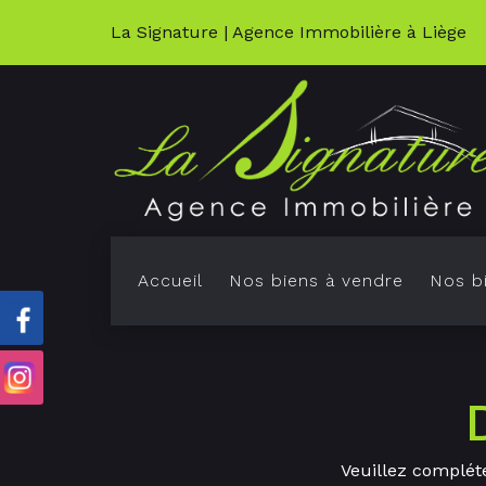
La Signature | Agence Immobilière à Liège
Accueil
Nos biens à vendre
Nos bi
K
M
Veuillez compléte