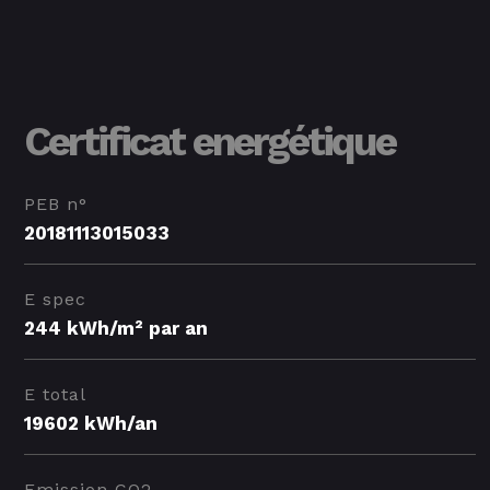
Certificat energétique
PEB n°
20181113015033
E spec
244 kWh/m² par an
E total
19602 kWh/an
Emission CO2