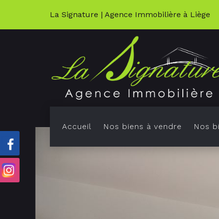
La Signature | Agence Immobilière à Liège
Accueil
Nos biens à vendre
Nos bi
K
M