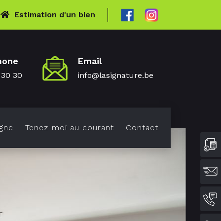
Estimation d'un bien
hone
Email
 30 30
info@lasignature.be
gne
Tenez-moi au courant
Contact